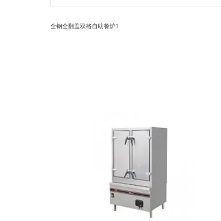
全钢全翻盖双格自助餐炉1