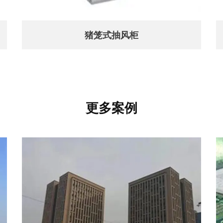
猪笼式抽风柜
更多案例