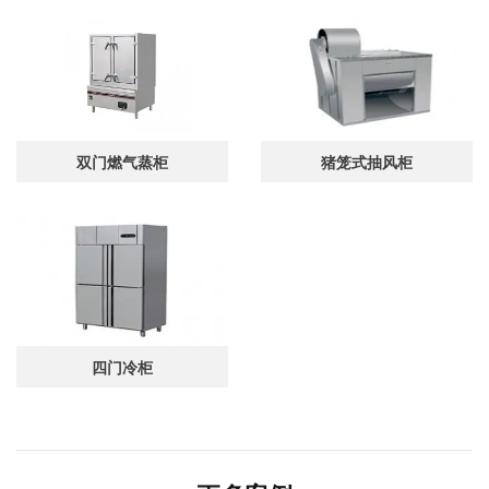
双门燃气蒸柜
猪笼式抽风柜
四门冷柜