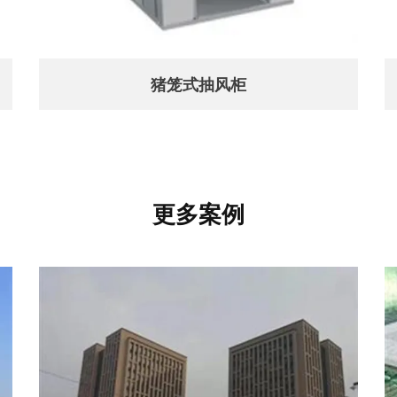
猪笼式抽风柜
更多案例