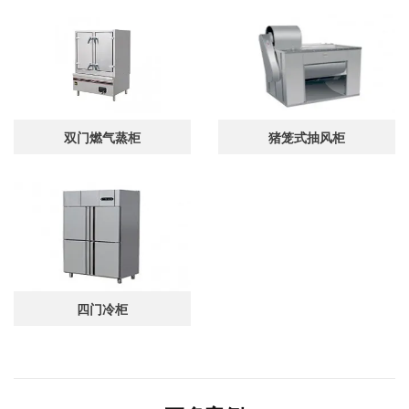
双门燃气蒸柜
猪笼式抽风柜
四门冷柜